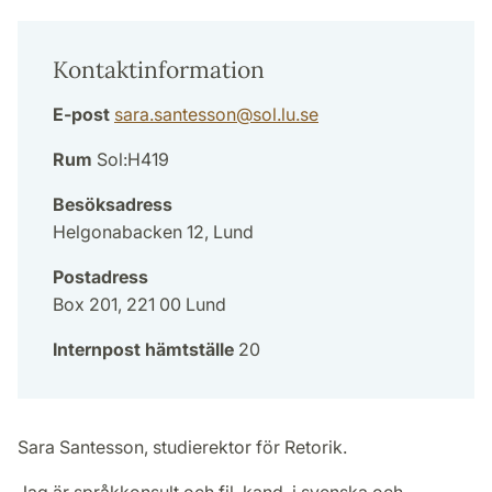
Kontaktinformation
E-post
sara.santesson
@
sol.lu
.
se
Rum
Sol:H419
Besöksadress
Helgonabacken 12, Lund
Postadress
Box 201, 221 00 Lund
Internpost hämtställe
20
Sara Santesson, studierektor för Retorik.