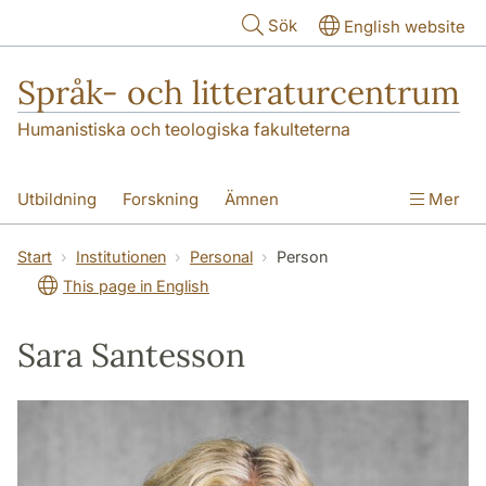
Hoppa till huvudinnehåll
Sök
English website
Språk- och litteraturcentrum
Humanistiska och teologiska fakulteterna
Utbildning
Forskning
Ämnen
Mer
SOL-husen
Kontakt
Institutionen
Start
Institutionen
Personal
Person
This page in English
översättning till svenska
Sara Santesson