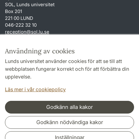
SOL, Lunds universitet
Box 201
221 00 LUND
046-222 32 10
reception
@
sol.lu
.
se
Genvägar
Användning av cookies
Om webbplatsen och cookies
Lunds universitet använder cookies för att se till att
Behandling av personuppgifter
webbplatsen fungerar korrekt och för att förbättra din
Tillgänglighetsredogörelse
upplevelse.
TYPO3-login
Läs mer i vår cookiepolicy
Godkänn alla kakor
Samarbeten och nätverk
Godkänn nödvändiga kakor
Inställningar