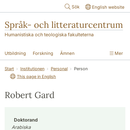
Hoppa till huvudinnehåll
Sök
English website
Språk- och litteraturcentrum
Humanistiska och teologiska fakulteterna
Utbildning
Forskning
Ämnen
Mer
SOL-husen
Kontakt
Institutionen
Start
Institutionen
Personal
Person
This page in English
översättning till svenska
Robert Gard
Doktorand
Arabiska