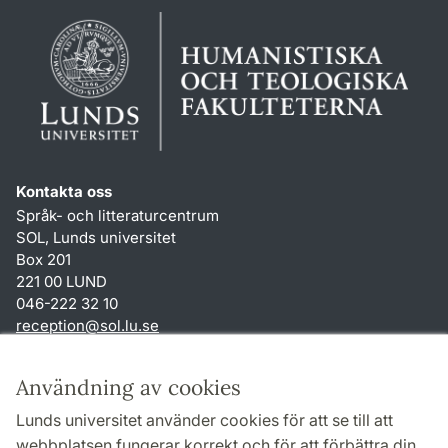
Kontakta oss
Språk- och litteraturcentrum
SOL, Lunds universitet
Box 201
221 00 LUND
046-222 32 10
reception
@
sol.lu
.
se
Genvägar
Användning av cookies
Om webbplatsen och cookies
Lunds universitet använder cookies för att se till att
Behandling av personuppgifter
webbplatsen fungerar korrekt och för att förbättra din