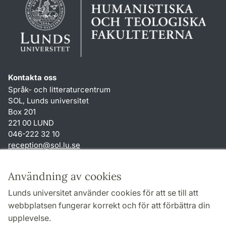
Kontakta oss
Språk- och litteraturcentrum
SOL, Lunds universitet
Box 201
221 00 LUND
046-222 32 10
reception
@
sol.lu
.
se
Genvägar
Användning av cookies
Om webbplatsen och cookies
Lunds universitet använder cookies för att se till att
Behandling av personuppgifter
webbplatsen fungerar korrekt och för att förbättra din
Tillgänglighetsredogörelse
upplevelse.