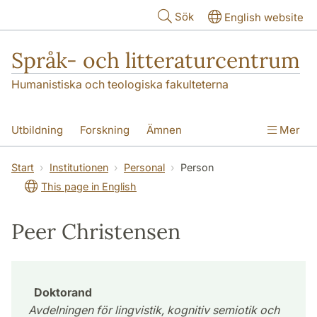
Hoppa till huvudinnehåll
Sök
English website
Språk- och litteraturcentrum
Humanistiska och teologiska fakulteterna
Utbildning
Forskning
Ämnen
Mer
SOL-husen
Kontakt
Institutionen
Start
Institutionen
Personal
Person
This page in English
översättning till svenska
Peer Christensen
Doktorand
Avdelningen för lingvistik, kognitiv semiotik och