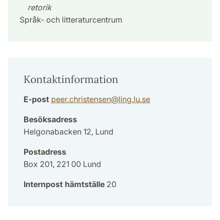
retorik
Språk- och litteraturcentrum
Kontaktinformation
E-post
peer.christensen
@
ling.lu
.
se
Besöksadress
Helgonabacken 12, Lund
Postadress
Box 201, 221 00 Lund
Internpost hämtställe
20