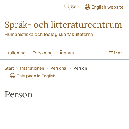
Hoppa till huvudinnehåll
Sök
English website
Språk- och litteraturcentrum
Humanistiska och teologiska fakulteterna
Utbildning
Forskning
Ämnen
Mer
SOL-husen
Kontakt
Institutionen
Start
Institutionen
Personal
Person
This page in English
översättning till svenska
Person