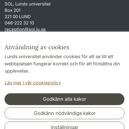
SOL, Lunds universitet
Box 201
221 00 LUND
046-222 32 10
reception
@
sol.lu
.
se
Genvägar
Användning av cookies
Om webbplatsen och cookies
Lunds universitet använder cookies för att se till att
Behandling av personuppgifter
webbplatsen fungerar korrekt och för att förbättra din
Tillgänglighetsredogörelse
upplevelse.
TYPO3-login
Läs mer i vår cookiepolicy
Godkänn alla kakor
Samarbeten och nätverk
Godkänn nödvändiga kakor
Inställningar