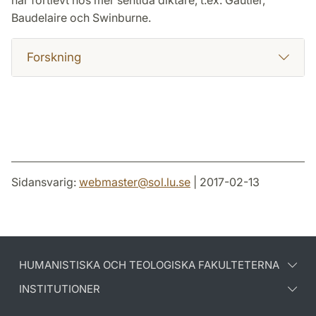
har fortlevt hos mer sentida diktare, t.ex. Gautier,
Baudelaire och Swinburne.
Forskning
Sidansvarig:
webmaster
@
sol.lu
.
se
| 2017-02-13
HUMANISTISKA OCH TEOLOGISKA FAKULTETERNA
INSTITUTIONER