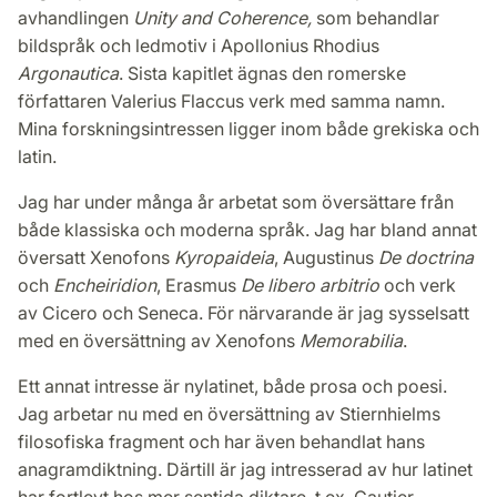
avhandlingen
Unity and Coherence,
som behandlar
bildspråk och ledmotiv i Apollonius Rhodius
Argonautica
. Sista kapitlet ägnas den romerske
författaren Valerius Flaccus verk med samma namn.
Mina forskningsintressen ligger inom både grekiska och
latin.
Jag har under många år arbetat som översättare från
både klassiska och moderna språk. Jag har bland annat
översatt Xenofons
Kyropaideia
, Augustinus
De doctrina
och
Encheiridion
, Erasmus
De libero arbitrio
och verk
av Cicero och Seneca. För närvarande är jag sysselsatt
med en översättning av Xenofons
Memorabilia
.
Ett annat intresse är nylatinet, både prosa och poesi.
Jag arbetar nu med en översättning av Stiernhielms
filosofiska fragment och har även behandlat hans
anagramdiktning. Därtill är jag intresserad av hur latinet