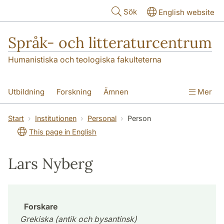
Hoppa till huvudinnehåll
Sök
English website
Språk- och litteraturcentrum
Humanistiska och teologiska fakulteterna
Utbildning
Forskning
Ämnen
Mer
SOL-husen
Kontakt
Institutionen
Start
Institutionen
Personal
Person
This page in English
översättning till svenska
Lars Nyberg
Forskare
Grekiska (antik och bysantinsk)