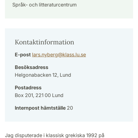
Språk- och litteraturcentrum
Kontaktinformation
E-post
lars.nyberg
@
klass.lu
.
se
Besöksadress
Helgonabacken 12, Lund
Postadress
Box 201, 221 00 Lund
Internpost hämtställe
20
Jag disputerade i klassisk grekiska 1992 på