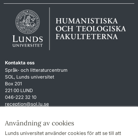
Kontakta oss
Språk- och litteraturcentrum
SOL, Lunds universitet
Box 201
221 00 LUND
046-222 32 10
reception
@
sol.lu
.
se
Genvägar
Användning av cookies
Om webbplatsen och cookies
Lunds universitet använder cookies för att se till att
Behandling av personuppgifter