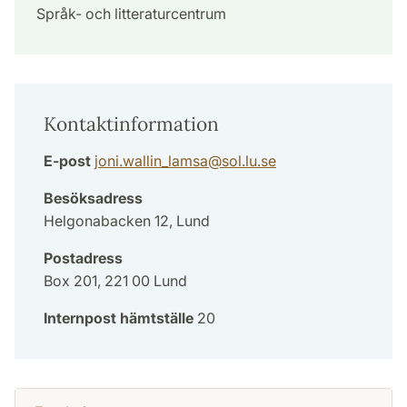
Språk- och litteraturcentrum
Kontaktinformation
E-post
joni.wallin_lamsa
@
sol.lu
.
se
Besöksadress
Helgonabacken 12, Lund
Postadress
Box 201, 221 00 Lund
Internpost hämtställe
20