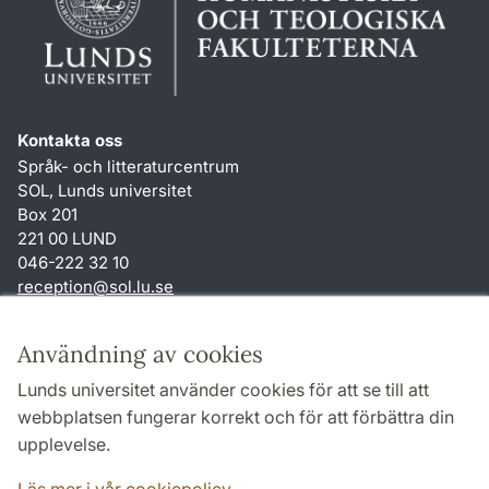
Kontakta oss
Språk- och litteraturcentrum
SOL, Lunds universitet
Box 201
221 00 LUND
046-222 32 10
reception
@
sol.lu
.
se
Genvägar
Användning av cookies
Om webbplatsen och cookies
Lunds universitet använder cookies för att se till att
Behandling av personuppgifter
webbplatsen fungerar korrekt och för att förbättra din
Tillgänglighetsredogörelse
upplevelse.
TYPO3-login