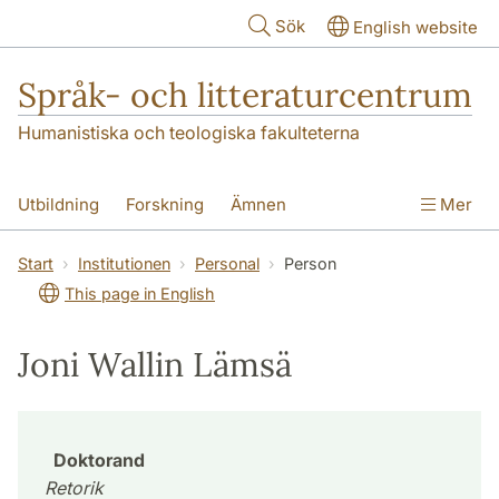
Hoppa till huvudinnehåll
Sök
English website
Språk- och litteraturcentrum
Humanistiska och teologiska fakulteterna
Utbildning
Forskning
Ämnen
Mer
SOL-husen
Kontakt
Institutionen
Start
Institutionen
Personal
Person
This page in English
översättning till svenska
Joni Wallin Lämsä
Doktorand
Retorik