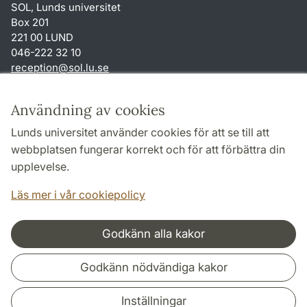
SOL, Lunds universitet
Box 201
221 00 LUND
046-222 32 10
reception
@
sol.lu
.
se
Genvägar
Användning av cookies
Om webbplatsen och cookies
Lunds universitet använder cookies för att se till att
Behandling av personuppgifter
webbplatsen fungerar korrekt och för att förbättra din
Tillgänglighetsredogörelse
upplevelse.
TYPO3-login
Läs mer i vår cookiepolicy
Godkänn alla kakor
Samarbeten och nätverk
Godkänn nödvändiga kakor
Inställningar