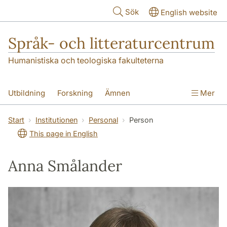
Hoppa till huvudinnehåll
Sök
English website
Språk- och litteraturcentrum
Humanistiska och teologiska fakulteterna
Utbildning
Forskning
Ämnen
Mer
SOL-husen
Kontakt
Institutionen
Start
Institutionen
Personal
Person
This page in English
översättning till svenska
Anna Smålander