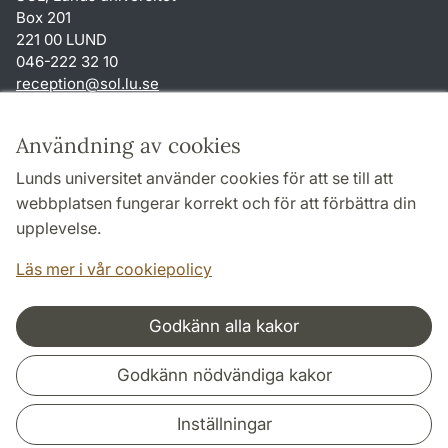
Box 201
221 00 LUND
046-222 32 10
reception
@
sol.lu
.
se
Genvägar
Användning av cookies
Om webbplatsen och cookies
Lunds universitet använder cookies för att se till att
Behandling av personuppgifter
webbplatsen fungerar korrekt och för att förbättra din
Tillgänglighetsredogörelse
upplevelse.
TYPO3-login
Läs mer i vår cookiepolicy
Godkänn alla kakor
Samarbeten och nätverk
Godkänn nödvändiga kakor
Inställningar