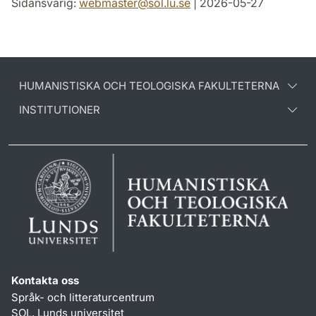
Sidansvarig:
webmaster
@
sol.lu
.
se
| 2026-05-27
HUMANISTISKA OCH TEOLOGISKA FAKULTETERNA
INSTITUTIONER
Kontakta oss
Språk- och litteraturcentrum
SOL, Lunds universitet