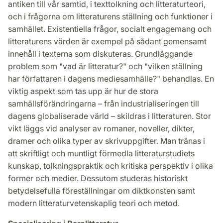
antiken till vår samtid, i texttolkning och litteraturteori,
och i frågorna om litteraturens ställning och funktioner i
samhället. Existentiella frågor, socialt engagemang och
litteraturens värden är exempel på sådant gemensamt
innehåll i texterna som diskuteras. Grundläggande
problem som "vad är litteratur?" och "vilken ställning
har författaren i dagens mediesamhälle?" behandlas. En
viktig aspekt som tas upp är hur de stora
samhällsförändringarna – från industrialiseringen till
dagens globaliserade värld – skildras i litteraturen. Stor
vikt läggs vid analyser av romaner, noveller, dikter,
dramer och olika typer av skrivuppgifter. Man tränas i
att skriftligt och muntligt förmedla litteraturstudiets
kunskap, tolkningspraktik och kritiska perspektiv i olika
former och medier. Dessutom studeras historiskt
betydelsefulla föreställningar om diktkonsten samt
modern litteraturvetenskaplig teori och metod.