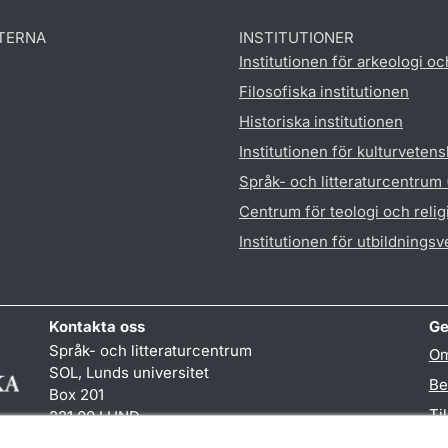
TERNA
INSTITUTIONER
Institutionen för arkeologi oc
Filosofiska institutionen
Historiska institutionen
Institutionen för kulturveten
Språk- och litteraturcentrum
Centrum för teologi och reli
Institutionen för utbildnings
Kontakta oss
Ge
Språk- och litteraturcentrum
Om
SOL, Lunds universitet
Be
Box 201
Ti
221 00 LUND
046-222 32 10
TY