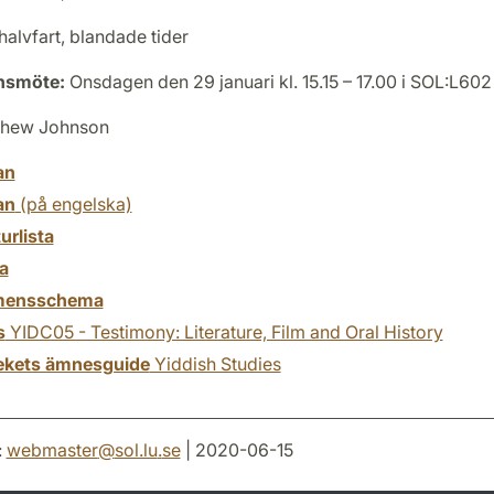
halvfart, blandade tider
onsmöte:
Onsdagen den 29 januari kl. 15.15 – 17.00 i SOL:L602
hew Johnson
an
an
(på engelska)
turlista
a
mensschema
s
YIDC05 - Testimony: Literature, Film and Oral History
tekets ämnesguide
Yiddish Studies
:
webmaster
@
sol.lu
.
se
| 2020-06-15