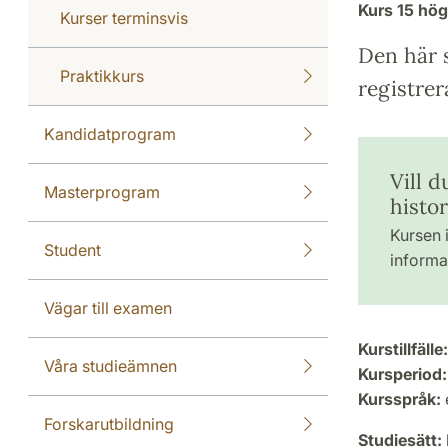
Kurs
15 hö
Kurser terminsvis
Den här s
Praktikkurs
registrer
Kandidatprogram
Vill d
Masterprogram
histor
Kursen i
Student
informat
Vägar till examen
Kurstillfälle:
Våra studieämnen
Kursperiod:
Kursspråk:
Forskarutbildning
Studiesätt: