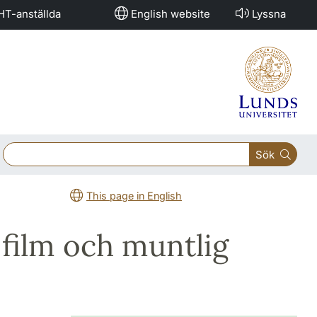
HT-anställda
English website
Lyssna
Sök
This page in English
, film och muntlig