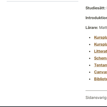
Studiesätt:
Introdukti
Lärare:
Matt
Kurspl
Kurspl
Littera
Schem
Tenta
Canva
Biblio
Sidansvarig