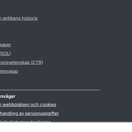
h antikens historia
skaper
 (SOL)
gionsvetenskap (CTR)
vetenskap
nvägar
 webbplatsen och cookies
handling av personuppgifter
llgänglighetsredogörelse
PO3-login