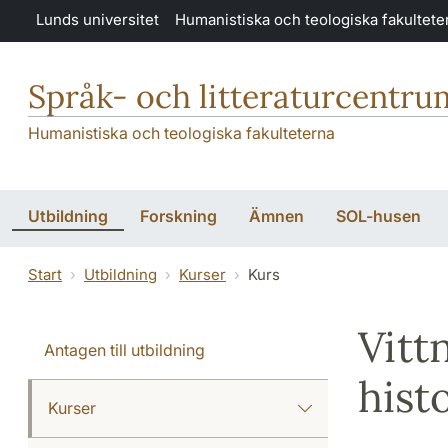
Hoppa till huvudinnehåll
Lunds universitet
Humanistiska och teologiska fakultete
Språk- och litteraturcentru
Humanistiska och teologiska fakulteterna
Utbildning
Forskning
Ämnen
SOL-husen
Start
Utbildning
Kurser
Kurs
Vitt
Antagen till utbildning
hist
Kurser