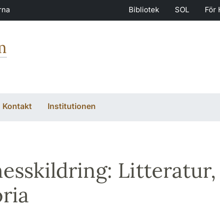
rna
Bibliotek
SOL
För 
m
Kontakt
Institutionen
nesskildring: Litteratur
oria