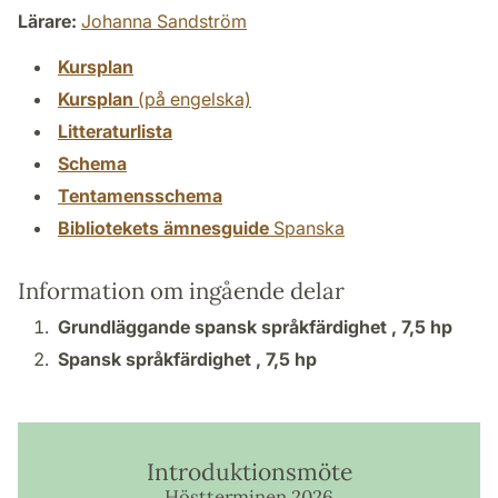
Lärare:
Johanna Sandström
Kursplan
Kursplan
(på engelska)
Litteraturlista
Schema
Tentamensschema
Bibliotekets ämnesguide
Spanska
Information om ingående delar
Grundläggande spansk språkfärdighet ,
7,5 hp
Spansk språkfärdighet ,
7,5 hp
Introduktionsmöte
Höstterminen 2026