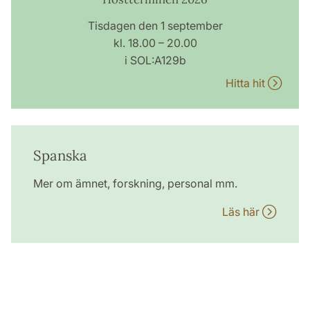
Tisdagen den 1 september
kl. 18.00 – 20.00
i SOL:A129b
Hitta hit
Spanska
Mer om ämnet, forskning, personal mm.
Läs här