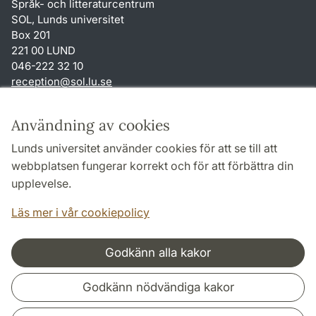
Språk- och litteraturcentrum
SOL, Lunds universitet
Box 201
221 00 LUND
046-222 32 10
reception
@
sol.lu
.
se
Genvägar
Användning av cookies
Om webbplatsen och cookies
Lunds universitet använder cookies för att se till att
Behandling av personuppgifter
webbplatsen fungerar korrekt och för att förbättra din
Tillgänglighetsredogörelse
upplevelse.
TYPO3-login
Läs mer i vår cookiepolicy
Godkänn alla kakor
Samarbeten och nätverk
Godkänn nödvändiga kakor