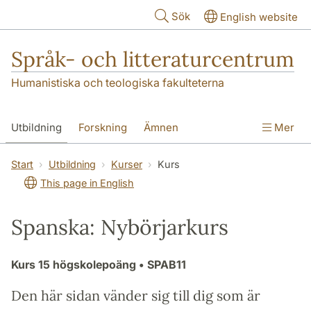
Hoppa till huvudinnehåll
Sök
English website
Språk- och litteraturcentrum
Humanistiska och teologiska fakulteterna
Utbildning
Forskning
Ämnen
Mer
SOL-husen
Kontakt
Institutionen
Start
Utbildning
Kurser
Kurs
This page in English
översättning till svenska
Spanska: Nybörjarkurs
Kurs
15 högskolepoäng
• SPAB11
Den här sidan vänder sig till dig som är