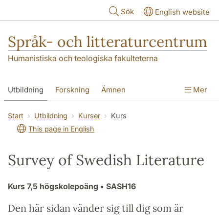
Hoppa till huvudinnehåll
Sök
English website
Språk- och litteraturcentrum
Humanistiska och teologiska fakulteterna
Utbildning
Forskning
Ämnen
Mer
SOL-husen
Kontakt
Institutionen
Start
Utbildning
Kurser
Kurs
This page in English
översättning till svenska
Survey of Swedish Literature
Kurs
7,5 högskolepoäng
• SASH16
Den här sidan vänder sig till dig som är