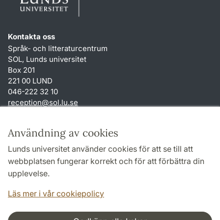
Kontakta oss
Språk- och litteraturcentrum
SOL, Lunds universitet
Box 201
221 00 LUND
046-222 32 10
reception
@
sol.lu
.
se
Genvägar
Användning av cookies
Om webbplatsen och cookies
Lunds universitet använder cookies för att se till att
Behandling av personuppgifter
webbplatsen fungerar korrekt och för att förbättra din
Tillgänglighetsredogörelse
upplevelse.
TYPO3-login
Läs mer i vår cookiepolicy