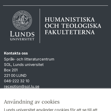
Kontakta oss
Språk- och litteraturcentrum
SOL, Lunds universitet
Box 201
221 00 LUND
046-222 32 10
reception
@
sol.lu
.
se
Genvägar
Användning av cookies
Om webbplatsen och cookies
Lunds universitet använder cookies för att se till att