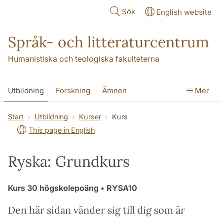
Hoppa till huvudinnehåll
Sök
English website
Språk- och litteraturcentrum
Humanistiska och teologiska fakulteterna
Utbildning
Forskning
Ämnen
Mer
SOL-husen
Kontakt
Institutionen
Start
Utbildning
Kurser
Kurs
This page in English
översättning till svenska
Ryska: Grundkurs
Kurs
30 högskolepoäng
• RYSA10
Den här sidan vänder sig till dig som är