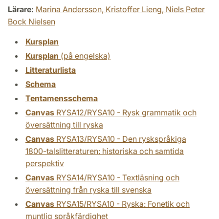
Lärare:
Marina Andersson,
Kristoffer Lieng,
Niels Peter
Bock Nielsen
Kursplan
Kursplan
(på engelska)
Litteraturlista
Schema
Tentamensschema
Canvas
RYSA12/RYSA10 - Rysk grammatik och
översättning till ryska
Canvas
RYSA13/RYSA10 - Den ryskspråkiga
1800-talslitteraturen: historiska och samtida
perspektiv
Canvas
RYSA14/RYSA10 - Textläsning och
översättning från ryska till svenska
Canvas
RYSA15/RYSA10 - Ryska: Fonetik och
muntlig språkfärdighet