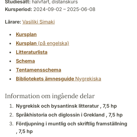
Studiesätt:
halvfart, distanskurs
Kursperiod:
2024-09-02 – 2025-06-08
Lärare:
Vasiliki Simaki
Kursplan
Kursplan
(på engelska)
Litteraturlista
Schema
Tentamensschema
Bibliotekets ämnesguide
Nygrekiska
Information om ingående delar
Nygrekisk och bysantinsk litteratur ,
7,5 hp
Språkhistoria och diglossin i Grekland ,
7,5 hp
Fördjupning i muntlig och skriftlig framställning
,
7,5 hp