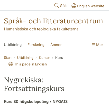
Hoppa till huvudinnehåll
Sök
English website
Språk- och litteraturcentrum
Humanistiska och teologiska fakulteterna
Utbildning
Forskning
Ämnen
Mer
SOL-husen
Kontakt
Institutionen
Start
Utbildning
Kurser
Kurs
This page in English
översättning till svenska
Nygrekiska:
Fortsättningskurs
Kurs
30 högskolepoäng
• NYGA13