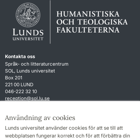
Kontakta oss
Språk- och litteraturcentrum
SOL, Lunds universitet
Box 201
221 00 LUND
046-222 32 10
reception
@
sol.lu
.
se
Genvägar
Användning av cookies
Om webbplatsen och cookies
Lunds universitet använder cookies för att se till att
Behandling av personuppgifter
webbplatsen fungerar korrekt och för att förbättra din