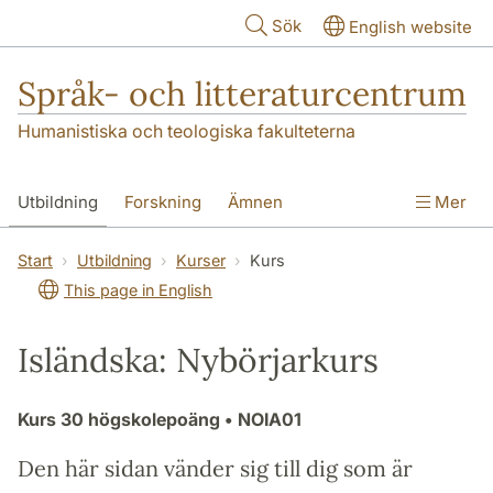
Hoppa till huvudinnehåll
Sök
English website
Språk- och litteraturcentrum
Humanistiska och teologiska fakulteterna
Utbildning
Forskning
Ämnen
Mer
SOL-husen
Kontakt
Institutionen
Start
Utbildning
Kurser
Kurs
This page in English
översättning till svenska
Isländska: Nybörjarkurs
Kurs
30 högskolepoäng
• NOIA01
Den här sidan vänder sig till dig som är