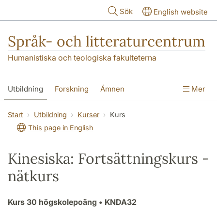
Hoppa till huvudinnehåll
Sök
English website
Språk- och litteraturcentrum
Humanistiska och teologiska fakulteterna
Utbildning
Forskning
Ämnen
Mer
SOL-husen
Kontakt
Institutionen
Start
Utbildning
Kurser
Kurs
This page in English
översättning till svenska
Kinesiska: Fortsättningskurs -
nätkurs
Kurs
30 högskolepoäng
• KNDA32