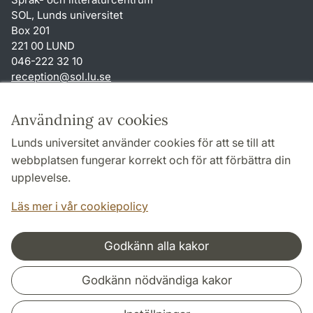
SOL, Lunds universitet
Box 201
221 00 LUND
046-222 32 10
reception
@
sol.lu
.
se
Genvägar
Användning av cookies
Om webbplatsen och cookies
Lunds universitet använder cookies för att se till att
Behandling av personuppgifter
webbplatsen fungerar korrekt och för att förbättra din
Tillgänglighetsredogörelse
upplevelse.
TYPO3-login
Läs mer i vår cookiepolicy
Godkänn alla kakor
Samarbeten och nätverk
Godkänn nödvändiga kakor