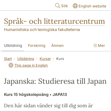
Hoppa till huvudinnehåll
Sök
English website
Språk- och litteraturcentrum
Humanistiska och teologiska fakulteterna
Utbildning
Forskning
Ämnen
Mer
SOL-husen
Kontakt
Institutionen
Start
Utbildning
Kurser
Kurs
This page in English
översättning till svenska
Japanska: Studieresa till Japan
Kurs
15 högskolepoäng
• JAPA13
Den här sidan vänder sig till dig som är