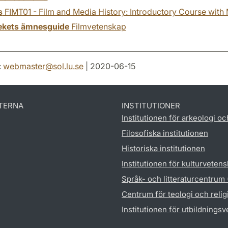
s
FIMT01 - Film and Media History: Introductory Course with
tekets ämnesguide
Filmvetenskap
:
webmaster
@
sol.lu
.
se
| 2020-06-15
TERNA
INSTITUTIONER
Institutionen för arkeologi oc
Filosofiska institutionen
Historiska institutionen
Institutionen för kulturveten
Språk- och litteraturcentrum
Centrum för teologi och reli
Institutionen för utbildnings