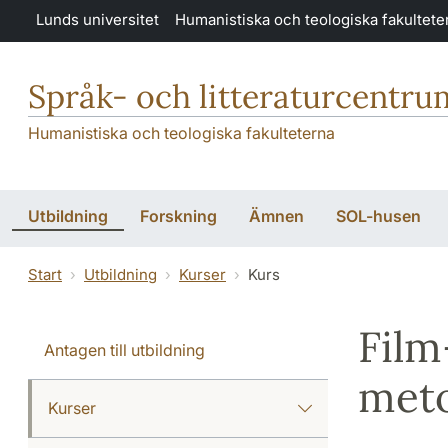
Hoppa till huvudinnehåll
Lunds universitet
Humanistiska och teologiska fakultete
Språk- och litteraturcentru
Humanistiska och teologiska fakulteterna
Utbildning
Forskning
Ämnen
SOL-husen
Start
Utbildning
Kurser
Kurs
Film
Antagen till utbildning
met
Kurser