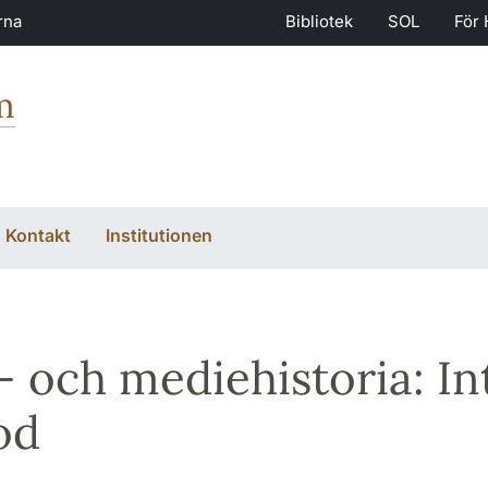
rna
Bibliotek
SOL
För 
m
Kontakt
Institutionen
- och mediehistoria: I
od