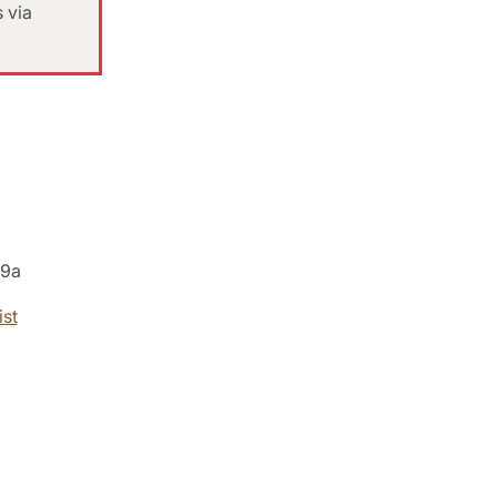
 via
39a
st