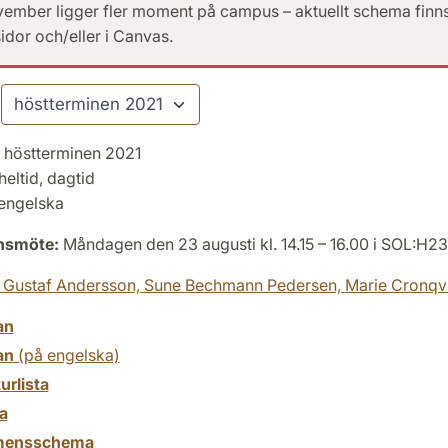
vember ligger fler moment på campus – aktuellt schema finns
dor och/eller i Canvas.
höstterminen 2021
heltid, dagtid
engelska
onsmöte:
Måndagen den 23 augusti kl. 14.15 – 16.00 i SOL:H2
 Gustaf Andersson,
Sune Bechmann Pedersen,
Marie Cronqvi
an
an
(på engelska)
turlista
a
mensschema