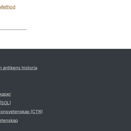
 Method
h antikens historia
skaper
 (SOL)
gionsvetenskap (CTR)
vetenskap