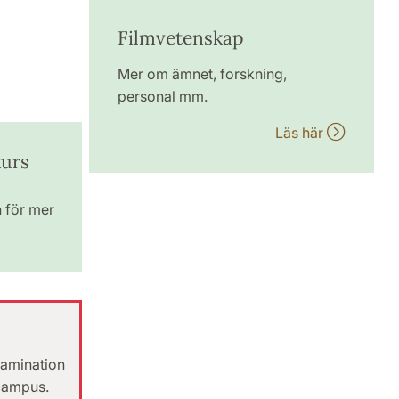
Filmvetenskap
Mer om ämnet, forskning,
personal mm.
Läs här
kurs
n för mer
xamination
 campus.