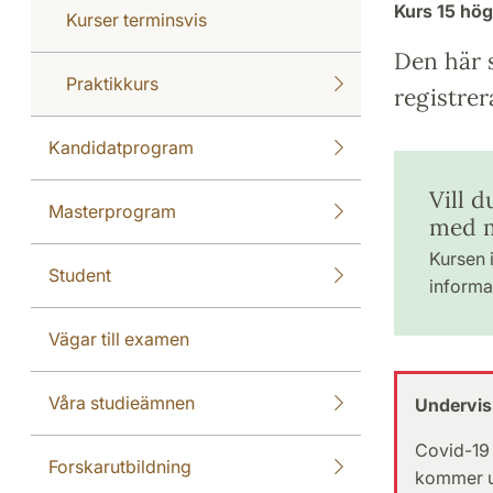
Kurs
15 hö
Kurser terminsvis
Den här s
Praktikkurs
registrer
Kandidatprogram
Vill 
Masterprogram
med 
Kursen i
Student
informat
Vägar till examen
Våra studieämnen
Undervis
Covid-19 
Forskarutbildning
kommer un