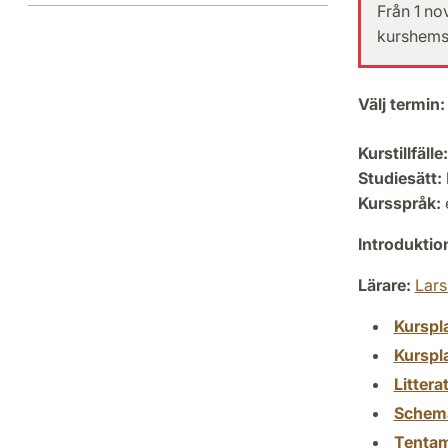
Från 1 no
kurshemsi
Välj termin:
Kurstillfälle:
Studiesätt:
Kursspråk:
Introdukti
Lärare:
Lars
Kurspl
Kurspl
Littera
Schem
Tenta