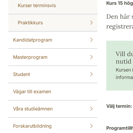
Kurs
15 hö
Kurser terminsvis
Den här s
Praktikkurs
registrer
Kandidatprogram
Vill 
Masterprogram
nutid
Kursen i
Student
informat
Vägar till examen
Välj termin:
Våra studieämnen
Forskarutbildning
Programtill