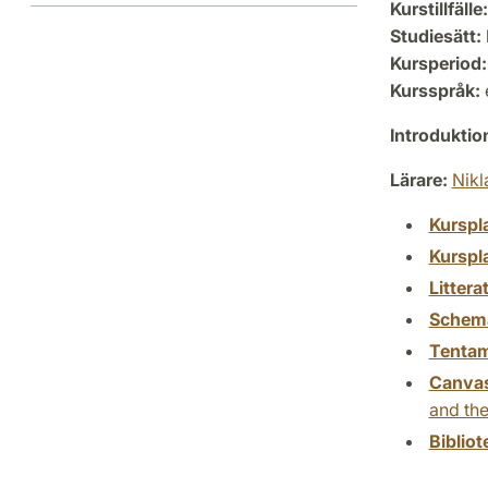
Kurstillfälle:
Studiesätt:
Kursperiod:
Kursspråk:
Introdukti
Lärare:
Nikl
Kurspl
Kurspl
Littera
Schem
Tenta
Canva
and the
Biblio