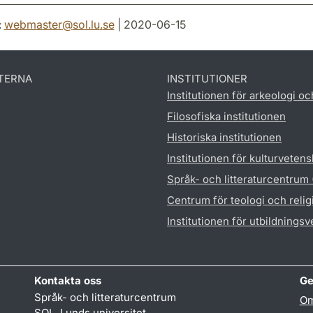
:
webmaster
@
sol.lu
.
se
| 2020-06-15
TERNA
INSTITUTIONER
Institutionen för arkeologi oc
Filosofiska institutionen
Historiska institutionen
Institutionen för kulturveten
Språk- och litteraturcentrum
Centrum för teologi och reli
Institutionen för utbildnings
Kontakta oss
Ge
Språk- och litteraturcentrum
Om
SOL, Lunds universitet