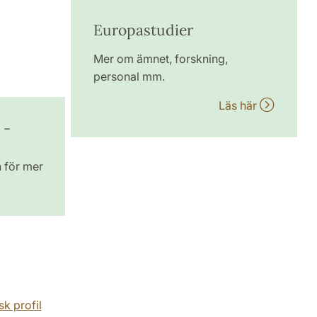
Europastudier
Mer om ämnet, forskning,
personal mm.
Läs här
 -
n för mer
k profil