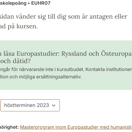
gskolepoäng
• EUHR07
idan vänder sig till dig som är antagen eller
ad på kursen.
du läsa Europastudier: Ryssland och Östeuropa
 och dåtid?
ngår för närvarande inte i kursutbudet. Kontakta institutione
ion och möjliga ersättningsalternativ.
hörighet:
Masterprogram inom Europastudier med humanistis