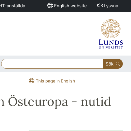
HT-anställda
English website
Lyssna
Sök
This page in English
h Östeuropa - nutid