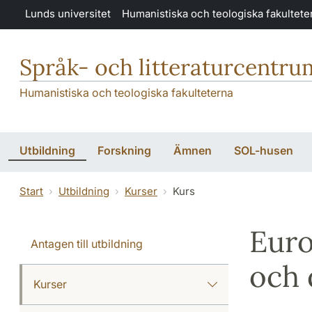
Hoppa till huvudinnehåll
Lunds universitet
Humanistiska och teologiska fakultete
Språk- och litteraturcentru
Humanistiska och teologiska fakulteterna
Utbildning
Forskning
Ämnen
SOL-husen
Start
Utbildning
Kurser
Kurs
Euro
Antagen till utbildning
och 
Kurser