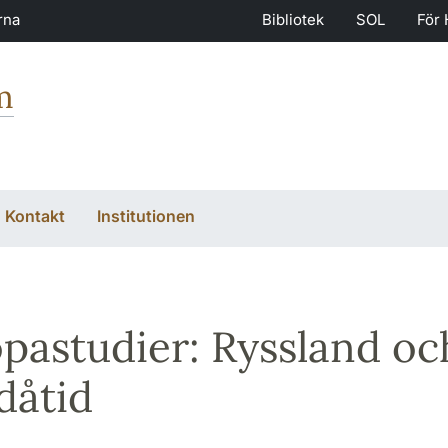
rna
Bibliotek
SOL
För 
m
Kontakt
Institutionen
pastudier: Ryssland oc
dåtid