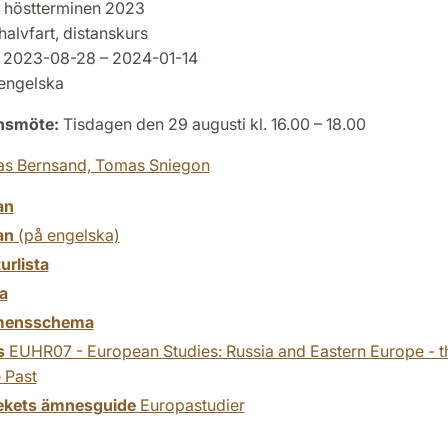
höstterminen 2023
halvfart, distanskurs
2023-08-28 – 2024-01-14
engelska
onsmöte:
Tisdagen den 29 augusti kl. 16.00 – 18.00
as Bernsand,
Tomas Sniegon
an
an
(på engelska)
turlista
a
mensschema
s
EUHR07 - European Studies: Russia and Eastern Europe - t
 Past
tekets ämnesguide
Europastudier