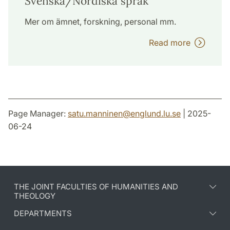
Svenska/Nordiska språk
Mer om ämnet, forskning, personal mm.
Read more
Page Manager:
satu.manninen
@
englund.lu
.
se
| 2025-
06-24
THE JOINT FACULTIES OF HUMANITIES AND
THEOLOGY
DEPARTMENTS