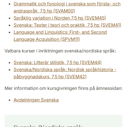
Grammatik och fonologi i svenska som första- och
andraspråk, 7,5 hp (SVAM00)
Språklig variation i Norden 7,5 hp (SVEM45)
Svenska: Texter i teori och praktik, 7,5 hp (SVEM41)
Language and Linguistics: First- and Second
Language Acquisition (SPVM11)
Valbara kurser i inriktningen svenska/nordiska språk:
Svenska: Litterär stilistik, 7,5 hp (SVEM44)
Svenska/Nordiska språk: Nordisk språkhistoria -
påbyggnadskurs, 7,5 hp (SVEM42)
Mer information om kursgivningen finns på ämnessidan:
Avdelningen Svenska