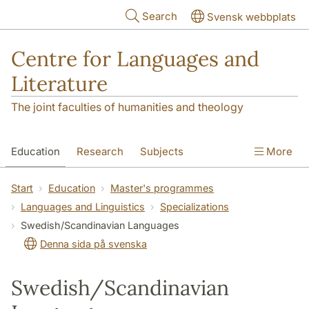
Skip to main content
Search
Svensk webbplats
Centre for Languages and
Literature
The joint faculties of humanities and theology
Education
Research
Subjects
More
SOL building
Contact
The Department
Start
Education
Master's programmes
Languages and Linguistics
Specializations
Swedish/Scandinavian Languages
Denna sida på svenska
Swedish/Scandinavian