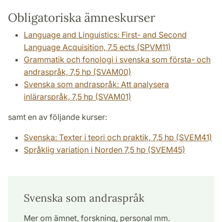
Obligatoriska ämneskurser
Language and Linguistics: First- and Second
Language Acquisition, 7.5 ects (SPVM11)
Grammatik och fonologi i svenska som första- och
andraspråk, 7,5 hp (SVAM00)
Svenska som andraspråk: Att analysera
inlärarspråk, 7,5 hp (SVAM01)
samt en av följande kurser:
Svenska: Texter i teori och praktik, 7,5 hp (SVEM41)
Språklig variation i Norden 7,5 hp (SVEM45)
Svenska som andraspråk
Mer om ämnet, forskning, personal mm.