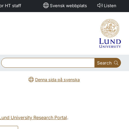
or HT staff
Svensk webbplats
Listen
Search
Denna sida på svenska
 Lund University Research Portal
.