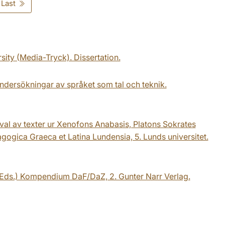
Last
ity (Media-Tryck). Dissertation.
dersökningar av språket som tal och teknik.
 urval av texter ur Xenofons Anabasis, Platons Sokrates
agogica Graeca et Latina Lundensia, 5. Lunds universitet.
J. (Eds.) Kompendium DaF/DaZ, 2. Gunter Narr Verlag.