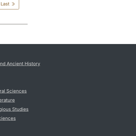
Last
nd Ancient History
ral Sciences
erature
gious Studies
ciences