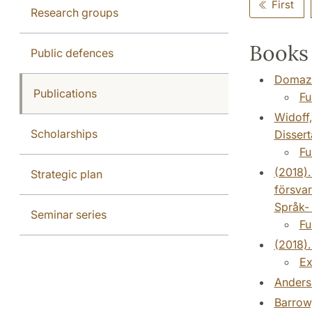
First
Research groups
Books 
Public defences
Domazak
Publications
Fu
Widoff,
Scholarships
Dissert
Fu
(2018).
Strategic plan
försvar
Språk- 
Seminar series
Fu
(2018).
Ex
Anderss
Barrow,