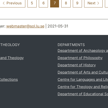
Previous
5
6
7
8
9
Next
er:
webmaster
@
sol.lu
.
se
| 2021-05-31
D THEOLOGY
DEPARTMENTS
Department of Archaeology a
s and Theology
Department of Philosophy
Department of History
Department of Arts and Cultu
Collections
Centre for Languages and Lit
Centre for Theology and Reli
Department of Educational S