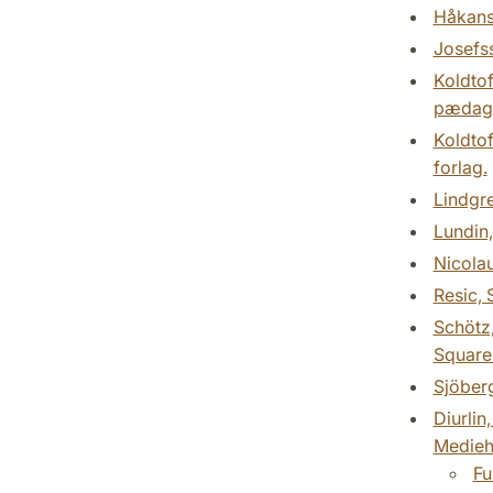
Håkanss
Josefss
Koldtof
pædago
Koldtof
forlag.
Lindgre
Lundin,
Nicolau
Resic, 
Schötz,
Square
Sjöberg
Diurlin
Mediehi
Fu