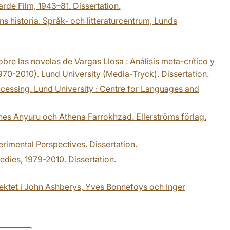
rde Film, 1943–81. Dissertation.
 historia. Språk- och litteraturcentrum, Lunds
bre las novelas de Vargas Llosa : Análisis meta-crítico y
970-2010). Lund University (Media-Tryck). Dissertation.
cessing. Lund University : Centre for Languages and
annes Anyuru och Athena Farrokhzad. Ellerströms förlag.
erimental Perspectives. Dissertation.
edies, 1979-2010. Dissertation.
jektet i John Ashberys, Yves Bonnefoys och Inger