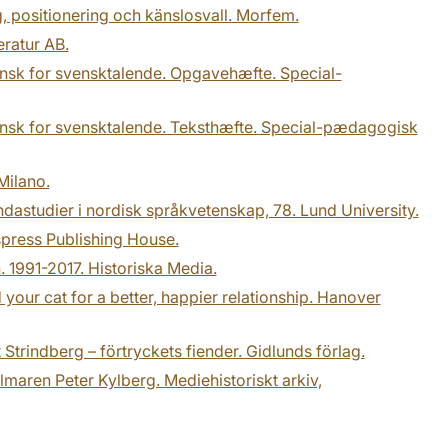
, positionering och känslosvall. Morfem.
eratur AB.
ansk for svensktalende. Opgavehæfte. Special-
dansk for svensktalende. Teksthæfte. Special-pædagogisk
 Milano.
 Lundastudier i nordisk språkvetenskap, 78. Lund University.
nspress Publishing House.
. 1991-2017. Historiska Media.
your cat for a better, happier relationship. Hanover
 Strindberg – förtryckets fiender. Gidlunds förlag.
ilmaren Peter Kylberg. Mediehistoriskt arkiv,