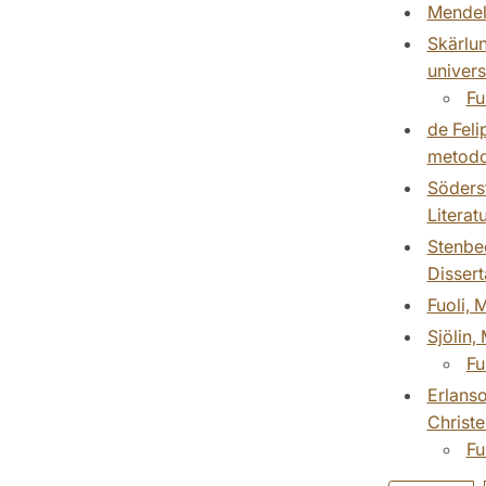
Mendely
Skärlun
univers
Fu
de Feli
metodol
Söderst
Literat
Stenbec
Dissert
Fuoli, 
Sjölin,
Fu
Erlanso
Christe
Fu