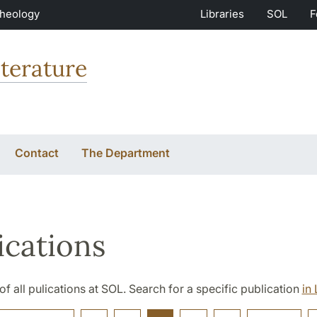
Theology
Libraries
SOL
F
terature
Contact
The Department
ications
t of all pulications at SOL. Search for a specific publication
in