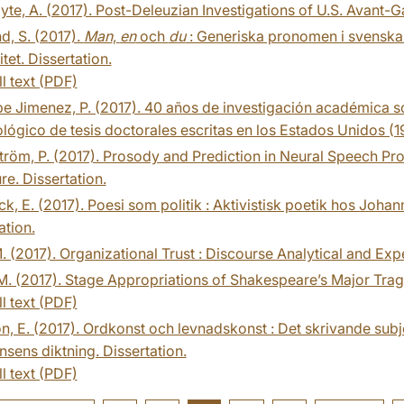
te, A. (2017). Post-Deleuzian Investigations of U.S. Avant-Ga
d, S. (2017).
Man
,
en
och
du
: Generiska pronomen i svenskans
itet. Dissertation.
ll text (PDF)
pe Jimenez, P. (2017). 40 años de investigación académica so
ógico de tesis doctorales escritas en los Estados Unidos (1
röm, P. (2017). Prosody and Prediction in Neural Speech Pro
ure. Dissertation.
k, E. (2017). Poesi som politik : Aktivistisk poetik hos Joh
ation.
M. (2017). Organizational Trust : Discourse Analytical and Exp
 M. (2017). Stage Appropriations of Shakespeare’s Major Trag
ll text (PDF)
n, E. (2017). Ordkonst och levnadskonst : Det skrivande sub
nsens diktning. Dissertation.
ll text (PDF)