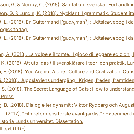
on, G. & Norrby, C. (2018). Samtal om svenska : Förhandling
on, G. & Lundin, K. (2018). Nycklar till grammatik. Studentlitt
t, L. (2018). En Guttermand [ˈgudʌ,manˀ] : Udtaleøvebog i d
gisk forlag.
t, L. (2018). En Guttermand [ˈgudʌ,manˀ] : Udtaleøvebog i 
n, A. (2018). La volpe e il tomte. Il gioco di leggere edizioni,
 K. (2018). Att utbildas till svensklärare i teori och praktik.
, F. (2018). You Are not Alone : Culture and Civilization. Co
S. (2018). Jugoslaviens undergång : Krigen, freden, framtiden
 S. (2018). The Secret Language of Cats : How to understand 
 Press.
, B. (2018). Dialog eller dynamit : Viktor Rydberg och August
, L. (2017). ”Filmreformens förste avantgardist” : Experimentf
storia Lunds universitet. Dissertation.
ll text (PDF)