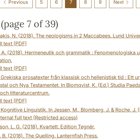
Previous
5
6
7
8
9
Next
(page 7 of 39)
is, N. (2018). The neologisms in 2 Maccabees. Lund Univers
ll text (PDF)
 A. (2018). Hermeneutik och grammatik : Fenomenologiska un
ation.
ll text (PDF)
 Grekiska prosatexter från klassisk och hellenistisk tid : Ett
stal och Nya Testamentet. In Blomqvist, K. (Ed.) Studia Paed
och litteraturcentrum.
ll text (PDF)
 Kognitive Linguistik. In Jessen, M., Blomberg, J. & Roche, 
ternal full text (Restricted access)
on, L. G. (2018). Kvartett. Edition Tegnér.
 B. (2018). The Quelling. Lanternfish Press.