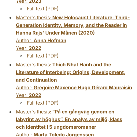
Year:
2023
Full text (PDF)
Master's thesis:
New Holocaust Literature: Third-
Generation Identity, Memory, and the Reader in
Hanna Rajs' Under Månen (2020)
Author:
Anna Hofman
Year:
2022
Full text (PDF)
Master's thesis:
Thich Nhat Hanh and the
Literature of Interbeing: Origins, Development,
and Continuation
Author:
Grégoire Maxence Hugo Gérard Mauraisin
Year:
2022
Full text (PDF)
Master's thesis:
”På en gångväg genom en
labyrint av höghus”. En analys av miljö, klass
och identitet i 5 ungdomsromaner
Author:
Marta Toledo Jörgenssen