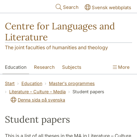
Skip to main content
Search
Svensk webbplats
Centre for Languages and
Literature
The joint faculties of humanities and theology
Education
Research
Subjects
More
SOL building
Contact
The Department
Start
Education
Master's programmes
Literature – Culture – Media
Student papers
Denna sida på svenska
Student papers
This is a list of all theses in the MA in Literature – Culture