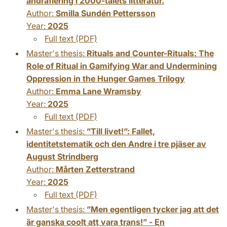
andrafiering i 2000-talets litteratur.
Author:
Smilla Sundén Pettersson
Year:
2025
Full text (PDF)
Master's thesis:
Rituals and Counter-Rituals: The
Role of Ritual in Gamifying War and Undermining
Oppression in the Hunger Games Trilogy
Author:
Emma Lane Wramsby
Year:
2025
Full text (PDF)
Master's thesis:
”Till livet!”: Fallet,
identitetstematik och den Andre i tre pjäser av
August Strindberg
Author:
Mårten Zetterstrand
Year:
2025
Full text (PDF)
Master's thesis:
”Men egentligen tycker jag att det
är ganska coolt att vara trans!” - En