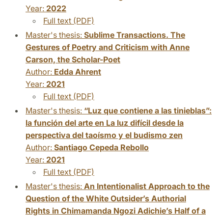
Year:
2022
Full text (PDF)
Master's thesis:
Sublime Transactions. The
Gestures of Poetry and Criticism with Anne
Carson, the Scholar-Poet
Author:
Edda Ahrent
Year:
2021
Full text (PDF)
Master's thesis:
“Luz que contiene a las tinieblas”:
la función del arte en La luz difícil desde la
perspectiva del taoísmo y el budismo zen
Author:
Santiago Cepeda Rebollo
Year:
2021
Full text (PDF)
Master's thesis:
An Intentionalist Approach to the
Question of the White Outsider’s Authorial
Rights in Chimamanda Ngozi Adichie’s Half of a