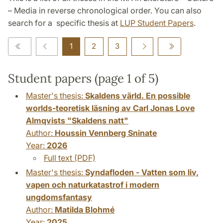
– Media in reverse chronological order. You can also
search for a specific thesis at
LUP Student Papers
.
1
2
3
Student papers (page 1 of 5)
Master's thesis:
Skaldens värld. En possible
worlds-teoretisk läsning av Carl Jonas Love
Almqvists "Skaldens natt"
Author:
Houssin Vennberg Sninate
Year:
2026
Full text (PDF)
Master's thesis:
Syndafloden - Vatten som liv,
vapen och naturkatastrof i modern
ungdomsfantasy
Author:
Matilda Blohmé
Year:
2025