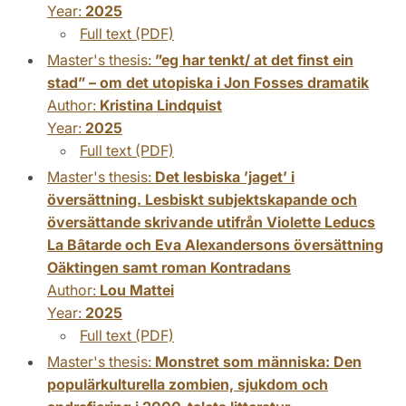
Year:
2025
Full text (PDF)
Master's thesis:
”eg har tenkt/ at det finst ein
stad” – om det utopiska i Jon Fosses dramatik
Author:
Kristina Lindquist
Year:
2025
Full text (PDF)
Master's thesis:
Det lesbiska ’jaget’ i
översättning. Lesbiskt subjektskapande och
översättande skrivande utifrån Violette Leducs
La Bâtarde och Eva Alexandersons översättning
Oäktingen samt roman Kontradans
Author:
Lou Mattei
Year:
2025
Full text (PDF)
Master's thesis:
Monstret som människa: Den
populärkulturella zombien, sjukdom och