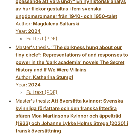
opassande att vara ung?” En nyhistorisk analys
av hur flickor gestaltas i fem svenska
ungdomsromaner från 1940- och 1950-talet
Author:
Magdalena Saltarski
Year:
2024
Full text (PDF)
Master's thesis:
“The darkness hung about our
tiny circle”: Representations of and responses to
power in the ‘dark academia’ novels The Secret
History and If We Were Villains
Author:
Katharina Stumpf
Year:
2024
Full text (PDF)
Master's thesis:
Att översätta kvinnor: Svenska
kvinnliga författare och den franska litterära
sfären Moa Martinsons Kvinnor och äppelträd
(1933) och Johanne Lykke Holms Strega (2020) i
fransk översättning