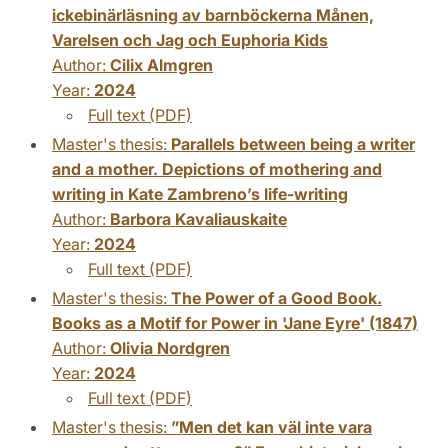
ickebinärläsning av barnböckerna Månen,
Varelsen och Jag och Euphoria Kids
Author:
Cilix Almgren
Year:
2024
Full text (PDF)
Master's thesis:
Parallels between being a writer
and a mother. Depictions of mothering and
writing in Kate Zambreno’s life-writing
Author:
Barbora Kavaliauskaite
Year:
2024
Full text (PDF)
Master's thesis:
The Power of a Good Book.
Books as a Motif for Power in 'Jane Eyre' (1847)
Author:
Olivia Nordgren
Year:
2024
Full text (PDF)
Master's thesis:
”Men det kan väl inte vara