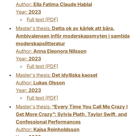
Author:
Ella Fatima Claude Hablal
Year:
2023
Full text (PDF)
Master's thesis:
Detta ok av kärlek att bära.
Ambivalensen inför moderskapsmyten i samtida
moderskapslitteratur
Author:
Anna Eleonora Nilsson
Year:
2023
Full text (PDF)
Master's thesis:
Det idylliska kaoset
Author:
Lukas Olsson
Year:
2023
Full text (PDF)
Master's thesis:
“Every Time You Call Me Crazy I
Get More Crazy”: Sylvia Plath, Taylor Swift, and
Confessional Performances
Author:
Kajsa Reinholdsson