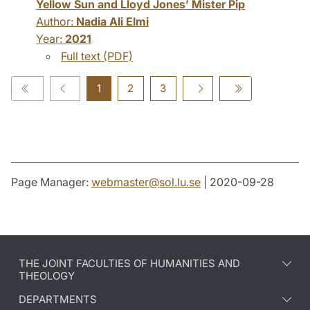
Yellow Sun and Lloyd Jones’ Mister Pip
Author:
Nadia Ali Elmi
Year:
2021
Full text (PDF)
1
2
3
Page Manager:
webmaster
@
sol.lu
.
se
| 2020-09-28
THE JOINT FACULTIES OF HUMANITIES AND
THEOLOGY
DEPARTMENTS