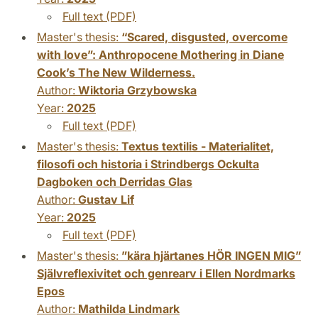
Full text (PDF)
Master's thesis:
“Scared, disgusted, overcome
with love”: Anthropocene Mothering in Diane
Cook’s The New Wilderness.
Author:
Wiktoria Grzybowska
Year:
2025
Full text (PDF)
Master's thesis:
Textus textilis - Materialitet,
filosofi och historia i Strindbergs Ockulta
Dagboken och Derridas Glas
Author:
Gustav Lif
Year:
2025
Full text (PDF)
Master's thesis:
”kära hjärtanes HÖR INGEN MIG”
Självreflexivitet och genrearv i Ellen Nordmarks
Epos
Author:
Mathilda Lindmark