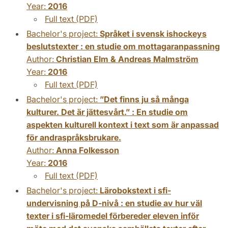
Year:
2016
Full text (PDF)
Bachelor's project:
Språket i svensk ishockeys
beslutstexter : en studie om mottagaranpassning
Author:
Christian Elm & Andreas Malmström
Year:
2016
Full text (PDF)
Bachelor's project:
”Det finns ju så många
kulturer. Det är jättesvårt.” : En studie om
aspekten kulturell kontext i text som är anpassad
för andraspråksbrukare.
Author:
Anna Folkesson
Year:
2016
Full text (PDF)
Bachelor's project:
Lärobokstext i sfi-
undervisning på D-nivå : en studie av hur väl
texter i sfi-läromedel förbereder eleven inför