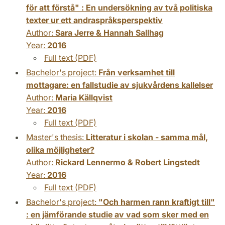
för att förstå" : En undersökning av två politiska
texter ur ett andraspråksperspektiv
Author:
Sara Jerre & Hannah Sallhag
Year:
2016
Full text (PDF)
Bachelor's project:
Från verksamhet till
mottagare: en fallstudie av sjukvårdens kallelser
Author:
Maria Källqvist
Year:
2016
Full text (PDF)
Master's thesis:
Litteratur i skolan - samma mål,
olika möjligheter?
Author:
Rickard Lennermo & Robert Lingstedt
Year:
2016
Full text (PDF)
Bachelor's project:
"Och harmen rann kraftigt till"
: en jämförande studie av vad som sker med en