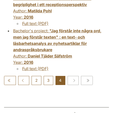
begriplighet i ett receptionsperspektiv
Author:
Matilda Pohl
Year:
2016
Full text (PDF)
Bachelor's project:
"Jag förstår inte några ord,
men jag förstår texten" : en text- och
läsbarhetsanalys av nyhetsartiklar för
andraspråksbrukare
Author:
Daniel Tjäder Säfström
Year:
2016
Full text (PDF)
2
3
4