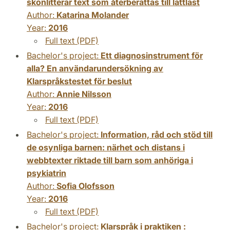
skönlitterär text som återberättas till lättläst
Author:
Katarina Molander
Year:
2016
Full text (PDF)
Bachelor's project:
Ett diagnosinstrument för
alla? En användarundersökning av
Klarspråkstestet för beslut
Author:
Annie Nilsson
Year:
2016
Full text (PDF)
Bachelor's project:
Information, råd och stöd till
de osynliga barnen: närhet och distans i
webbtexter riktade till barn som anhöriga i
psykiatrin
Author:
Sofia Olofsson
Year:
2016
Full text (PDF)
Bachelor's project:
Klarspråk i praktiken :