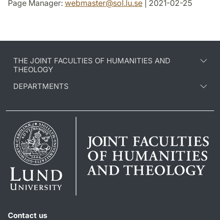
Page Manager:
webmaster
@
sol.lu
.
se
| 2021-02-25
THE JOINT FACULTIES OF HUMANITIES AND
THEOLOGY
DEPARTMENTS
Contact us