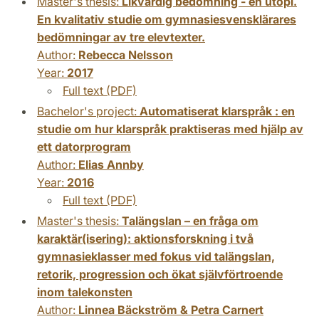
Master's thesis:
Likvärdig bedömning - en utopi.
En kvalitativ studie om gymnasiesvensklärares
bedömningar av tre elevtexter.
Author:
Rebecca Nelsson
Year:
2017
Full text (PDF)
Bachelor's project:
Automatiserat klarspråk : en
studie om hur klarspråk praktiseras med hjälp av
ett datorprogram
Author:
Elias Annby
Year:
2016
Full text (PDF)
Master's thesis:
Talängslan – en fråga om
karaktär(isering): aktionsforskning i två
gymnasieklasser med fokus vid talängslan,
retorik, progression och ökat självförtroende
inom talekonsten
Author:
Linnea Bäckström & Petra Carnert