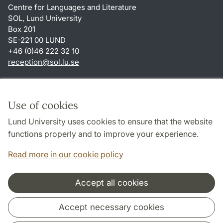
Centre for Languages and Literature
SOL, Lund University
Box 201
SE-221 00 LUND
+46 (0)46 222 32 10
reception
@
sol.lu
.
se
Shortcuts
About this website and cookies
Use of cookies
Privacy policy
Lund University uses cookies to ensure that the website
Accessibility
functions properly and to improve your experience.
TYPO3-login
Read more in our cookie policy
Accept all cookies
Cooperation and network
Accept necessary cookies