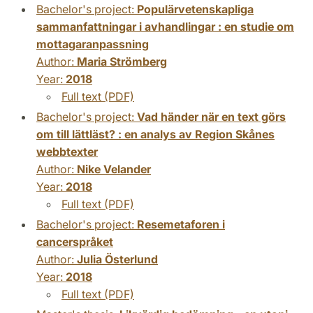
Bachelor's project:
Populärvetenskapliga
sammanfattningar i avhandlingar : en studie om
mottagaranpassning
Author:
Maria Strömberg
Year:
2018
Full text (PDF)
Bachelor's project:
Vad händer när en text görs
om till lättläst? : en analys av Region Skånes
webbtexter
Author:
Nike Velander
Year:
2018
Full text (PDF)
Bachelor's project:
Resemetaforen i
cancerspråket
Author:
Julia Österlund
Year:
2018
Full text (PDF)