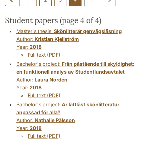
Student papers (page 4 of 4)
Master's thesis:
Skönlitterär genvägsläsning
Author:
Kristian Kjellström
Year:
2018
Full text (PDF)
Bachelor's project:
Från påstående till skyldighet:
en funktionell analys av Studentlundsavtalet
Author:
Laura Nordén
Year:
2018
Full text (PDF)
Bachelor's project:
Är lättläst skönlitteratur
anpassad för alla?
Author:
Nathalie Pålsson
Year:
2018
Full text (PDF)