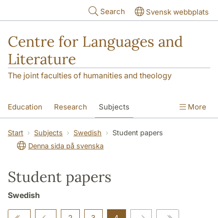
Skip to main content
Search
Svensk webbplats
Centre for Languages and
Literature
The joint faculties of humanities and theology
Education
Research
Subjects
More
SOL building
Contact
The Department
Start
Subjects
Swedish
Student papers
Denna sida på svenska
Student papers
Swedish
2
3
4