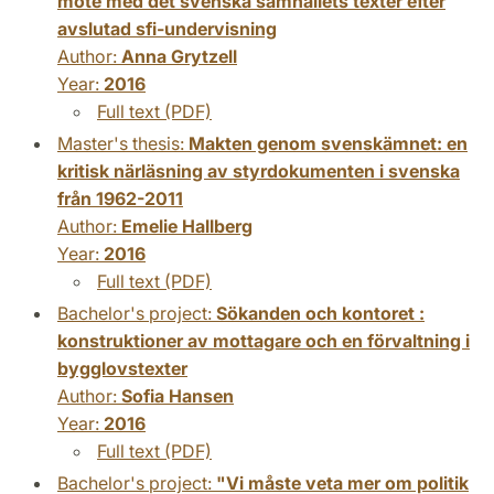
möte med det svenska samhällets texter efter
avslutad sfi-undervisning
Author:
Anna Grytzell
Year:
2016
Full text (PDF)
Master's thesis:
Makten genom svenskämnet: en
kritisk närläsning av styrdokumenten i svenska
från 1962-2011
Author:
Emelie Hallberg
Year:
2016
Full text (PDF)
Bachelor's project:
Sökanden och kontoret :
konstruktioner av mottagare och en förvaltning i
bygglovstexter
Author:
Sofia Hansen
Year:
2016
Full text (PDF)
Bachelor's project:
"Vi måste veta mer om politik