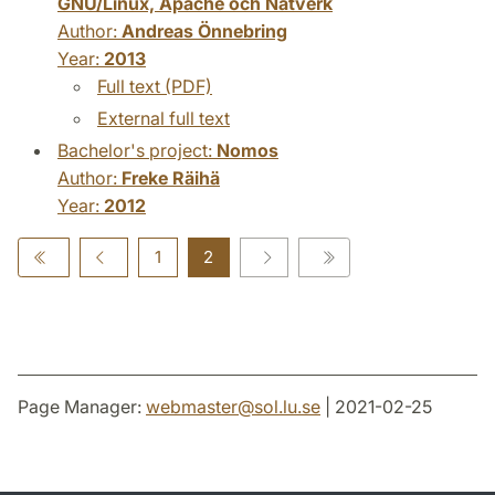
GNU/Linux, Apache och Nätverk
Author:
Andreas Önnebring
Year:
2013
Full text (PDF)
External full text
Bachelor's project:
Nomos
Author:
Freke Räihä
Year:
2012
1
2
Page Manager:
webmaster
@
sol.lu
.
se
| 2021-02-25