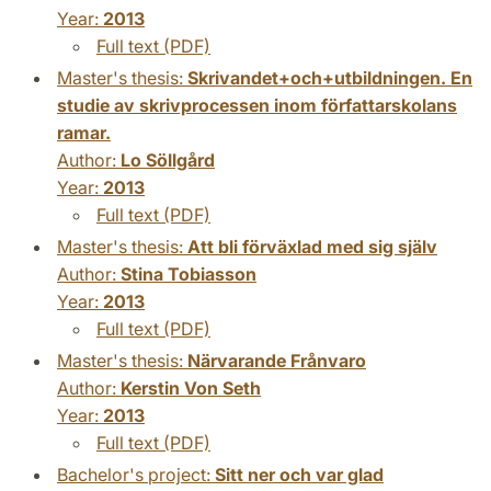
Year:
2013
Full text (PDF)
Master's thesis:
Skrivandet+och+utbildningen. En
studie av skrivprocessen inom författarskolans
ramar.
Author:
Lo Söllgård
Year:
2013
Full text (PDF)
Master's thesis:
Att bli förväxlad med sig själv
Author:
Stina Tobiasson
Year:
2013
Full text (PDF)
Master's thesis:
Närvarande Frånvaro
Author:
Kerstin Von Seth
Year:
2013
Full text (PDF)
Bachelor's project:
Sitt ner och var glad