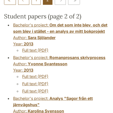
Student papers (page 2 of 2)
Bachelor's project:
Om det som inte blev, och det
som blev i stället - en analys av mitt bokprojekt
Author:
Sara Sjölander
Year:
2013
Full text (PDF)
Bachelor's project:
Romanprosans skrivprocess
Author:
Yvonne Svantesson
Year:
2013
Full text (PDF)
Full text (PDF)
Full text (PDF)
Bachelor's project:
Analys "Sagor från ett
järnvägshus"
Author:
Karolina Svensson