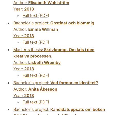
Author:
Elisabeth Wahlström
Year:
2013
Full text (PDF)
Bachelor's project:
Obstinat och blommig
Author:
Emma Willman
Year:
2013
Full text (PDF)
Master's thesis:
Skrivkramp. Om kris i den
kreativa processen.
Author:
Lisbeth Wremby
Year:
2013
Full text (PDF)
Bachelor's project:
Vad formar en identitet?
Author:
Anita Åkesson
Year:
2013
Full text (PDF)
Bachelor's project:
Kandidatuppsats om boken