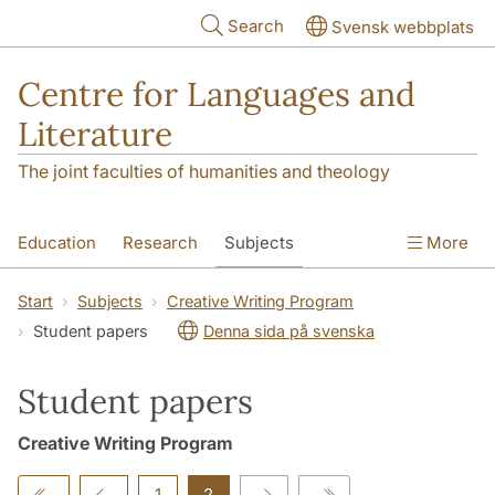
Skip to main content
Search
Svensk webbplats
Centre for Languages and
Literature
The joint faculties of humanities and theology
Education
Research
Subjects
More
SOL building
Contact
The Department
Start
Subjects
Creative Writing Program
Student papers
Denna sida på svenska
Student papers
Creative Writing Program
1
2