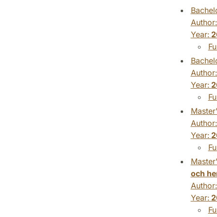
Bachelo
Author
Year:
2
Fu
Bachelo
Author
Year:
2
Fu
Master'
Author
Year:
2
Fu
Master'
och h
Author
Year:
2
Fu