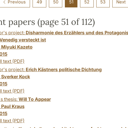
Previous
49
50
51
52
53
Next
t papers (page 51 of 112)
r's project:
Disharmonie des Erzählers und des Protagonis
Venedig versteckt ist
:
Miyuki Kazeto
015
ll text (PDF)
r's project:
Erich Kästners politische Dichtung
:
Sverker Kock
015
ll text (PDF)
s thesis:
Will To Appear
:
Paul Kraus
015
ll text (PDF)