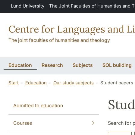
Skip to main content
Lund University
The Joint Faculties of Humanities and 
Centre for Languages and Li
The joint faculties of humanities and theology
Education
Research
Subjects
SOL building
Start
Education
Our study subjects
Student papers
Stud
Admitted to education
Courses
Search for 