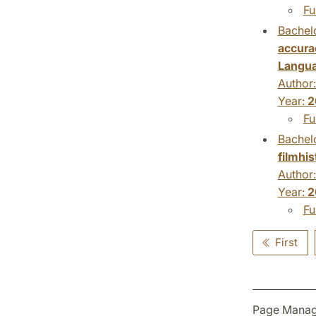
Fu
Bachelo
accura
Langu
Author
Year:
2
Fu
Bachelo
filmhi
Author
Year:
2
Fu
First
Page Manag