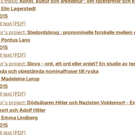
s thesis:
Konst, kultur och arkitektur : om facktermer och k
:
Elin Lagerstedt
015
ll text (PDF)
r's project:
Stedordsbrug : pronominelle forskelle mellem
:
Pontus Lans
015
ll text (PDF)
r's project:
Slovo - ord, ett ord eller ordet? En studie av 
da och obestämda nominalfraser till ryska
:
Madeleine Lerup
015
ll text (PDF)
r's project:
Dödsätaren Hitler och Nazisten Voldemort - E
ort och Adolf Hitler
:
Emma Lindberg
015
ll text (PDF)