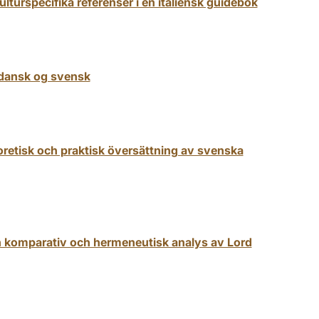
ulturspecifika referenser i en italiensk guidebok
 dansk og svensk
teoretisk och praktisk översättning av svenska
n komparativ och hermeneutisk analys av Lord