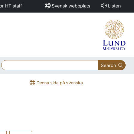
or HT staff
Svensk webbplats
Listen
Search
Denna sida på svenska