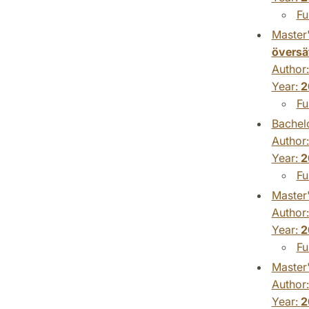
Fu
Master'
översä
Author
Year:
2
Fu
Bachelo
Author
Year:
2
Fu
Master'
Author
Year:
2
Fu
Master'
Author
Year:
2