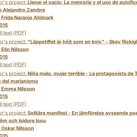
r's project:
Llenar el vacío: La memoria y el uso de autofi
e Alejandro Zambra
:
Frida Naranjo Ahlmark
015
ll text (PDF)
r's project:
"Läppstiftet är höjt som en kniv" - Skev flicki
:
Elin Nilsson
015
ll text (PDF)
r's project:
Niña mala, mujer terrible - La protagonista de 
s del marianismo
:
Emma Nilsson
015
ll text (PDF)
r's project:
Solitära manifest - En jämförelse avseende po
röm och Isidore Isou
:
Oskar Nilsson
015