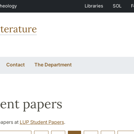
Theology
Libraries
SOL
F
terature
Contact
The Department
ent papers
papers at
LUP Student Papers
.