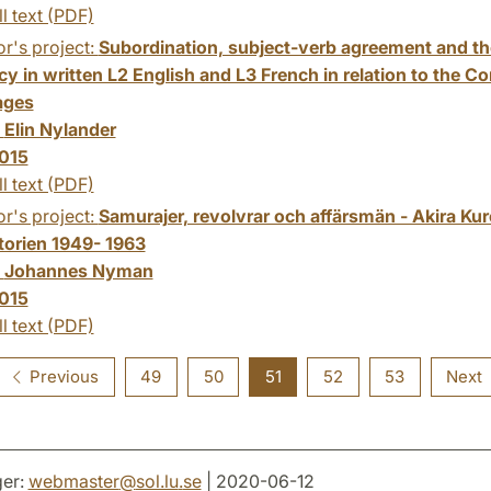
ll text (PDF)
r's project:
Subordination, subject-verb agreement and the
cy in written L2 English and L3 French in relation to th
ages
:
Elin Nylander
015
ll text (PDF)
r's project:
Samurajer, revolvrar och affärsmän - Akira Kuro
storien 1949- 1963
:
Johannes Nyman
015
ll text (PDF)
Previous
49
50
51
52
53
Next
er:
webmaster
@
sol.lu
.
se
| 2020-06-12