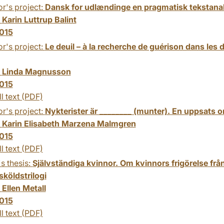
r's project:
Dansk for udlændinge en pragmatisk tekstanal
:
Karin Luttrup Balint
015
r's project:
Le deuil – à la recherche de guérison dans le
:
Linda Magnusson
015
ll text (PDF)
r's project:
Nykterister är ________ (munter). En uppsats om
:
Karin Elisabeth Marzena Malmgren
015
ll text (PDF)
s thesis:
Självständiga kvinnor. Om kvinnors frigörelse från
köldstrilogi
:
Ellen Metall
015
ll text (PDF)