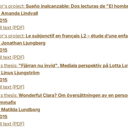
r's project:
Sueño inalcanzable: Dos lecturas de "El hombr
:
Amanda Lindvall
015
ll text (PDF)
r's project:
Le subjonctif en français L2 – étude d’une enfa
:
Jonathan Ljungberg
015
ll text (PDF)
s thesis:
"Fjärran nu invid". Mediala perspektiv på Lotta Lot
:
Linus Ljungström
015
ll text (PDF)
s thesis:
Wonderful Clara? Om översättningen av en person
emmafix
:
Matilda Lundborg
015
ll text (PDF)