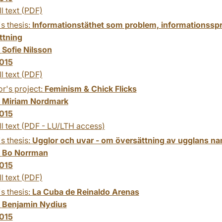
ll text (PDF)
s thesis:
Informationstäthet som problem, informationsspr
ttning
:
Sofie Nilsson
015
ll text (PDF)
r's project:
Feminism & Chick Flicks
:
Miriam Nordmark
015
ll text (PDF - LU/LTH access)
s thesis:
Ugglor och uvar - om översättning av ugglans na
:
Bo Norrman
015
ll text (PDF)
s thesis:
La Cuba de Reinaldo Arenas
:
Benjamin Nydius
015