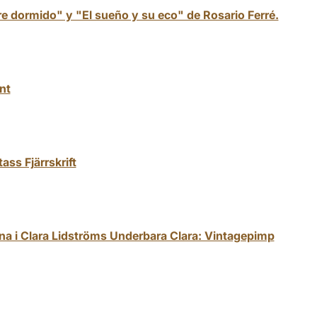
e dormido" y "El sueño y su eco" de Rosario Ferré.
nt
ass Fjärrskrift
a i Clara Lidströms Underbara Clara: Vintagepimp