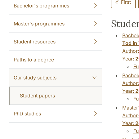
First
Bachelor's programmes
Studen
Master's programmes
Bachelo
Student resources
Tod in 
Author
Year:
2
Paths to a degree
Fu
Bachelo
Our study subjects
Author
Year:
2
Student papers
Fu
Master'
PhD studies
Author
Year:
2
Fu