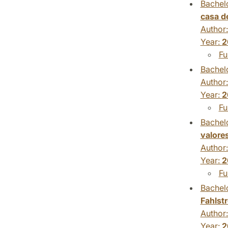
Bachelo
casa d
Author
Year:
2
Fu
Bachelo
Author
Year:
2
Fu
Bachelo
valore
Author
Year:
2
Fu
Bachelo
Fahlst
Author
Year:
2