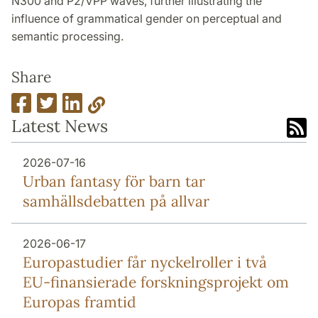
N300 and P2/VPP waves, further illustrating the
influence of grammatical gender on perceptual and
semantic processing.
Share
Latest News
2026-07-16
Urban fantasy för barn tar
samhällsdebatten på allvar
2026-06-17
Europa­studier får nyckel­roller i två
EU-finansierade forsknings­projekt om
Europas framtid