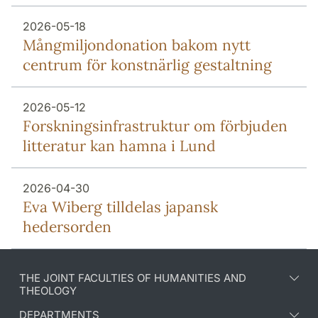
2026-05-18
Mång­miljon­donation bakom nytt
centrum för konstnärlig gestaltning
2026-05-12
Forsknings­infrastruktur om förbjuden
litteratur kan hamna i Lund
2026-04-30
Eva Wiberg tilldelas japansk
hedersorden
THE JOINT FACULTIES OF HUMANITIES AND
THEOLOGY
DEPARTMENTS