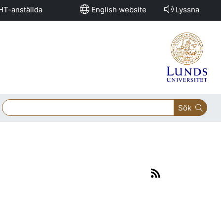
HT-anställda
English website
Lyssna
Sök
Rss-
flöde