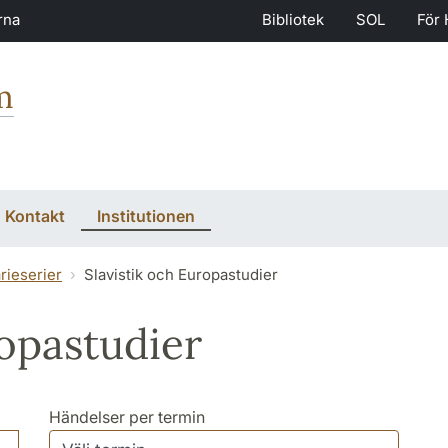
rna
Bibliotek
SOL
För 
m
Kontakt
Institutionen
rieserier
Slavistik och Europastudier
ropastudier
Händelser per termin