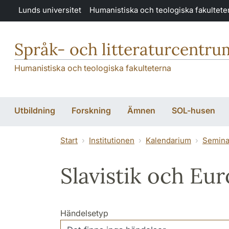
Hoppa till huvudinnehåll
Lunds universitet
Humanistiska och teologiska fakultete
Språk- och litteraturcentru
Humanistiska och teologiska fakulteterna
Utbildning
Forskning
Ämnen
SOL-husen
Start
Institutionen
Kalendarium
Semina
Slavistik och Eu
Händelsetyp