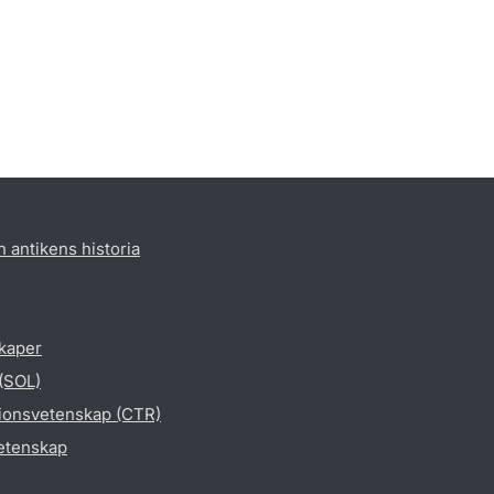
h antikens historia
skaper
 (SOL)
gionsvetenskap (CTR)
vetenskap