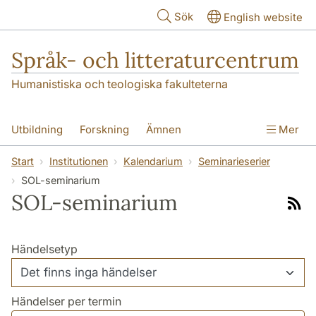
Hoppa till huvudinnehåll
Sök
English website
Språk- och litteraturcentrum
Humanistiska och teologiska fakulteterna
Utbildning
Forskning
Ämnen
Mer
SOL-husen
Kontakt
Institutionen
Start
Institutionen
Kalendarium
Seminarieserier
SOL-seminarium
översättning till svenska
SOL-seminarium
Rss-
flöde
Händelsetyp
Händelser per termin