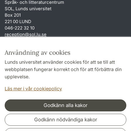
Språk- och litteraturcentrum
SOL, Lunds universitet
Box 201
221 00 LUND
046-222 32 10
reception
@
sol.lu
.
se
Genvägar
Användning av cookies
Om webbplatsen och cookies
Lunds universitet använder cookies för att se till att
Behandling av personuppgifter
webbplatsen fungerar korrekt och för att förbättra din
Tillgänglighetsredogörelse
upplevelse.
TYPO3-login
Läs mer i vår cookiepolicy
Godkänn alla kakor
Samarbeten och nätverk
Godkänn nödvändiga kakor