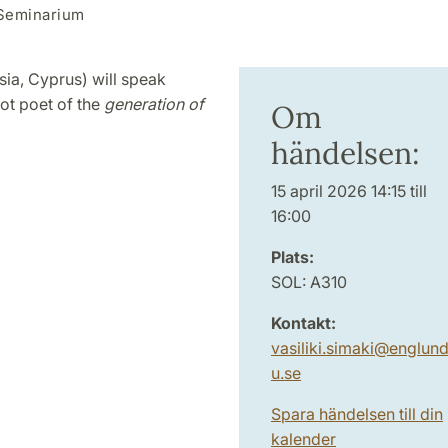
Seminarium
sia, Cyprus) will speak
ot poet of the
generation of
Om
händelsen:
15 april 2026 14:15 till
16:00
Plats:
SOL: A310
Kontakt:
vasiliki.simaki
@
englund
u
.
se
Spara händelsen till din
kalender