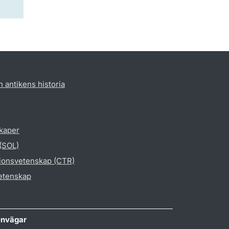
h antikens historia
skaper
 (SOL)
gionsvetenskap (CTR)
vetenskap
nvägar