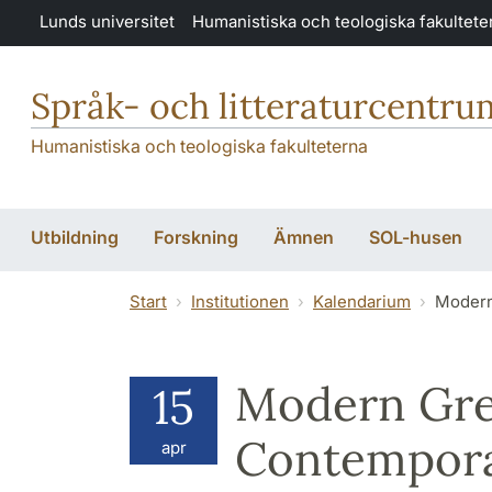
Hoppa till huvudinnehåll
Lunds universitet
Humanistiska och teologiska fakultete
Språk- och litteraturcentru
Humanistiska och teologiska fakulteterna
Utbildning
Forskning
Ämnen
SOL-husen
Start
Institutionen
Kalendarium
Modern
Modern Gre
15
Contemporar
apr