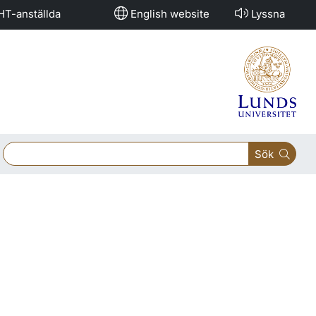
HT-anställda
English website
Lyssna
Sök